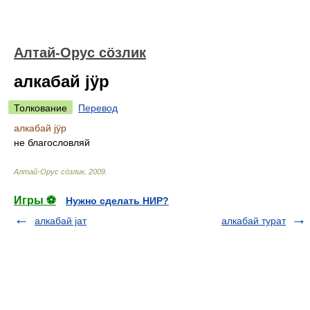
Алтай-Орус сöзлик
алкабай jӱр
Толкование
Перевод
алкабай jӱр
не благословляй
Алтай-Орус сöзлик
.
2009
.
Игры ⚽
Нужно сделать НИР?
алкабай jат
алкабай турат